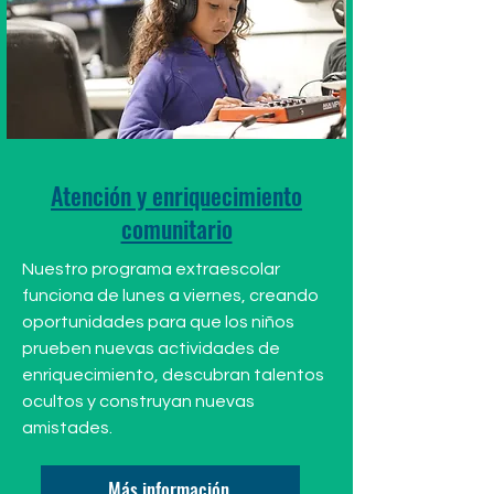
Atención y enriquecimiento
comunitario
Nuestro programa extraescolar
funciona de lunes a viernes, creando
oportunidades para que los niños
prueben nuevas actividades de
enriquecimiento, descubran talentos
ocultos y construyan nuevas
amistades.
Más información