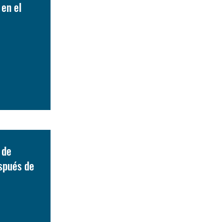
 en el
 de
spués de