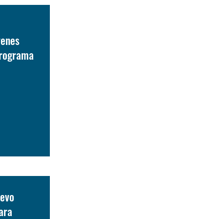
venes
 programa
uevo
ara