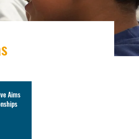
as
ive Aims
onships