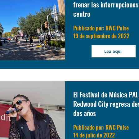
frenar las interrupciones
centro
Publicado por: RWC Pulse
19 de septiembre de 2022
Lea aquí
El Festival de Música PAL
Redwood City regresa de
dos años
Publicado por: RWC Pulse
14 de julio de 2022