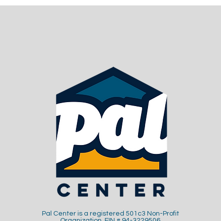
Pal Center is a registered 501c3 Non-Profit
Organization. EIN # 94-3229506