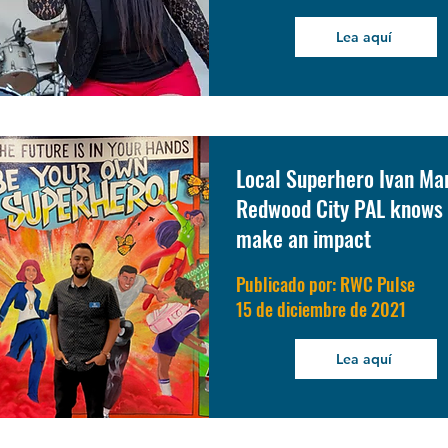
Lea aquí
Local Superhero Ivan Mar
Redwood City PAL knows
make an impact
Publicado por: RWC Pulse
15 de diciembre de 2021
Lea aquí