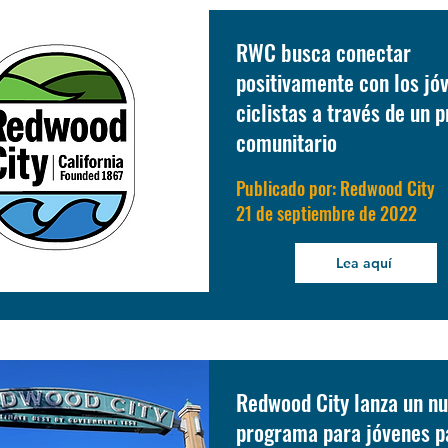
RWC busca conectar
positivamente con los jó
ciclistas a través de un
comunitario
Publicado por: Redwood City
21 de septiembre de 2022
Lea aquí
Redwood City lanza un n
programa para jóvenes p