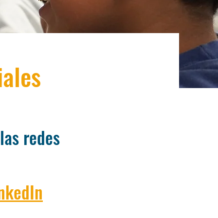
iales
las redes
nkedIn