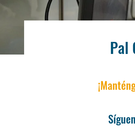
Pal 
¡Manténg
Sígue