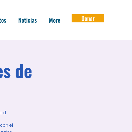
Donar
tos
Noticias
More
es de
od
con el