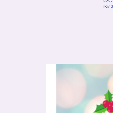
apoyo
navid