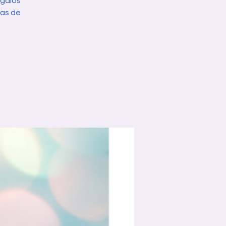
egalos
ias de