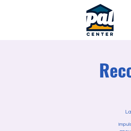
Reco
La
Impul